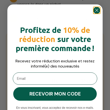
versez-le dans un pichet.
Servez frais, éventuellement avec des glaçons.
9
Profitez de
10% de
réduction
sur votre
Informations nutritionnelles
première commande !
Valeurs pour 1 portion
Recevez votre réduction exclusive et restez
222
4g
42g
informé(e) des nouveautés
CALORIES
PROTÉINES
GLUCIDES
Adresse e-mail
3g
11g
35g
LIPIDES
FIBRES
SUCRES
RECEVOIR MON CODE
2g
85mg
GRAISSES SAT.
SODIUM
En vous inscrivant, vous acceptez de recevoir nos e-mails.