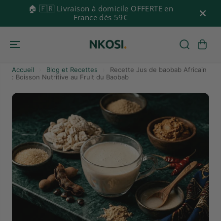
🏠 🇫🇷 Livraison à domicile OFFERTE en
📍 🇫🇷
ASSER AU CONTENU
France dès 59€
Accueil
›
Blog et Recettes
›
Recette Jus de baobab Africain
: Boisson Nutritive au Fruit du Baobab