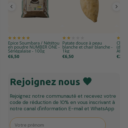
Épice Soumbara / Nététou
Patate douce à peau
Chips
en poudre NUMBER ONE -
blanche et chair blanche -
(doux
Sénégalaise - 100g
1kg
Africa
€6,50
€6,50
€2,25
Rejoignez nous 🧡
Rejoignez notre communauté et recevez votre
code de réduction de 10% en vous inscrivant à
notre canal d'information E-mail et WhatsApp