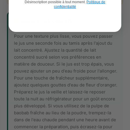
Désinscription possible à tout moment.
Politique de
confidentialité
Astuces et conseils
Pour une texture plus lisse, vous pouvez passer
le jus une seconde fois au tamis après l'ajout du
lait concentré. Ajustez la quantité de lait
concentré sucré selon vos préférences en
matière de douceur. Si le jus est trop épais, vous
pouvez ajouter un peu d'eau froide pour l'allonger.
Pour une touche de fraîcheur supplémentaire,
ajoutez quelques gouttes d'eau de fleur d'oranger.
Préparez le jus la veille et laissez-le reposer
toute la nuit au réfrigérateur pour un goût encore
plus développé. Si vous utilisez de la pulpe de
baobab fraîche au lieu de la poudre, trempez-la
dans de l'eau chaude pendant une heure avant de
commencer la préparation, puis écrasez-la pour