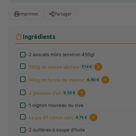
Imprimer
Partager
Ingrédients
- 2 avocats mûrs (environ 450g)
- 250g de morue séchée
7,14 €
- 100g de farine de manioc
6,90 €
- 2 gousses d'ail
9,35 €
- 1 oignon nouveau ou cive
- Le jus d'1 citron vert
4,75 €
- 2 cuillères à soupe d'huile