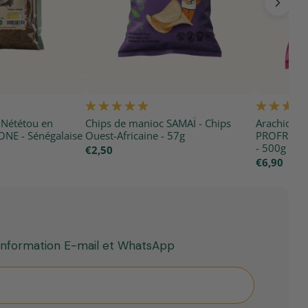
 Nététou en
Chips de manioc SAMAÏ - Chips
Arachide d
NE - Sénégalaise
Ouest-Africaine - 57g
PROFRUIT -
- 500g
€2,50
€6,90
'information E-mail et WhatsApp