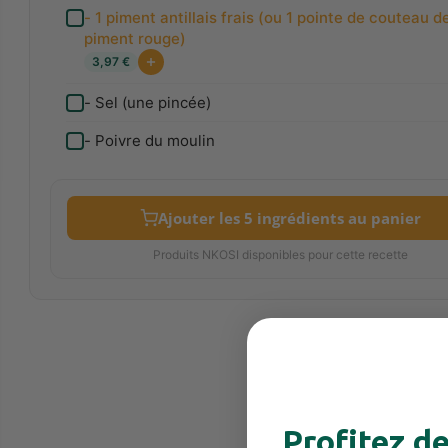
- 1 piment antillais frais (ou 1 pointe de couteau d
piment rouge)
3,97 €
- Sel (une pincée)
- Poivre du moulin
Ajouter les 5 ingrédients au panier
Produits NKOSI disponibles pour cette recette
Profitez d