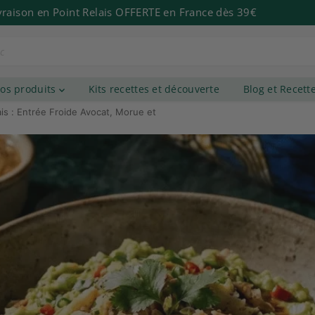
ivraison en Point Relais OFFERTE en France dès 39€
os produits
Kits recettes et découverte
Blog et Recett
is : Entrée Froide Avocat, Morue et