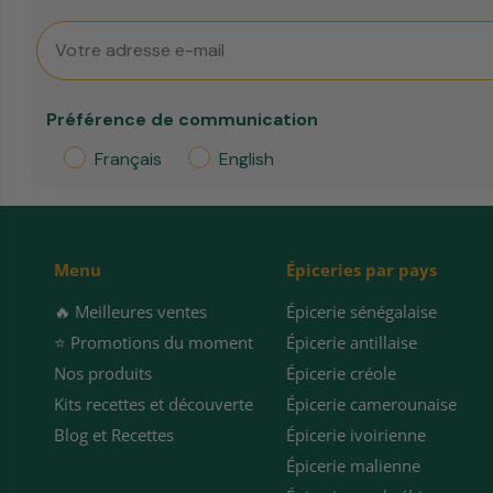
Email
Préférence de communication
Français
English
Menu
Épiceries par pays
🔥 Meilleures ventes
Épicerie sénégalaise
⭐️ Promotions du moment
Épicerie antillaise
Nos produits
Épicerie créole
Kits recettes et découverte
Épicerie camerounaise
Blog et Recettes
Épicerie ivoirienne
Épicerie malienne