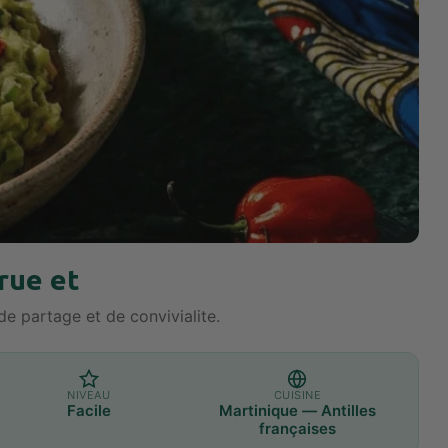
rue et
de partage et de convivialite.
NIVEAU
CUISINE
Facile
Martinique — Antilles
françaises