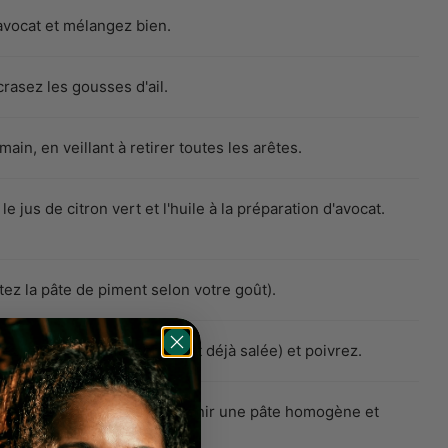
'avocat et mélangez bien.
rasez les gousses d'ail.
main, en veillant à retirer toutes les arêtes.
le jus de citron vert et l'huile à la préparation d'avocat.
tez la pâte de piment selon votre goût).
lez légèrement (la morue est déjà salée) et poivrez.
ients à la main jusqu'à obtenir une pâte homogène et