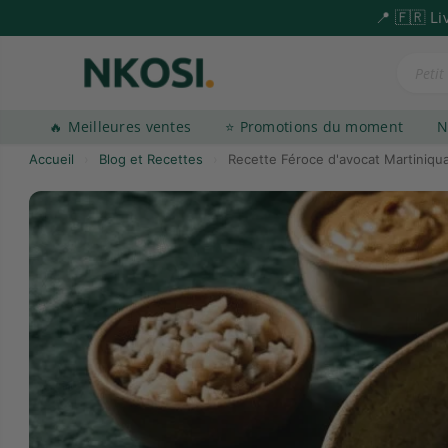
s 59€
📍 🇫🇷 L
PASSER AU CONTENU
🔥 Meilleures ventes
⭐️ Promotions du moment
N
Accueil
›
Blog et Recettes
›
Recette Féroce d'avocat Martiniqua