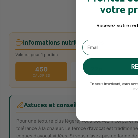
votre p
Recevez votre réd
Informations nutritionnelles
Adresse e-mail
Valeurs pour 1 portion
R
450
22g
CALORIES
PROTÉINES
En vous inscrivant, vous acce
mo
Astuces et conseils
Pour une texture plus légère, vous pouvez incorporer la 
tolérance à la chaleur. Le féroce d'avocat est tradition
coques d'avocat vidées. Si vous n'avez pas de farine de