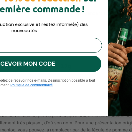
remière commande !
Réservez au frais pendant au moins 30 m
12
uction exclusive et restez informé(e) des
nouveautés
ECEVOIR MON CODE
25g
32g
8g
GLUCIDES
LIPIDES
FIBRES
ptez de recevoir nos e-mails. Désinscription possible à tout
ment.
Politique de confidentialité
farine de manioc petit à petit jusqu'à obtenir la consistance dé
nellement très piquant, d'où son nom. Pour une présentation orig
 manioc, vous pouvez la remplacer par de la fécule de pomme de 